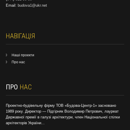
Email:
budova1@ukr.net
НАВІГАЦІЯ
Наші проекти
Про нас
ПРО
НАС
Проектно-будівельну фірму ТОВ «Будова-Центр-1» засновано
1989 року. Директор — Підгірняк Володимир Петрович, лауреат
Державної премії в галузі архітектури, член Національної спілки
архітекторів України...