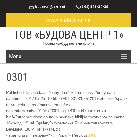
budova1@ukr.net
(044) 521-30-30
www.budova.co.ua
ТОВ «БУДОВА-ЦЕНТР-1»
Проектно-будівельна фірма
Menu
0301
Published <span class="entry-date"><time class="entry-date"
datetime="2017-07-25T10:50:27+03:00">25.07.2017</time></span>
at <a href="https://budova.co.ua/wp-
content/uploads/2017/07/0301.jpg">800 × 600</a> in <a
href="https://budova.co.ua/ukrayinske-biblijne-tovarystvo-baumana-
18-m-kyyiv/" rel="gallery">Українське Біблійне товариство,
Баумана, 18, м. Київ</a>Edit
<span class="meta-nav">←</span> Previous
0300