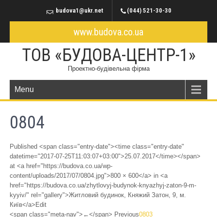
budova1@ukr.net
(044) 521-30-30
www.budova.co.ua
ТОВ «БУДОВА-ЦЕНТР-1»
Проектно-будівельна фірма
Menu
0804
Published <span class="entry-date"><time class="entry-date"
datetime="2017-07-25T11:03:07+03:00">25.07.2017</time></span>
at <a href="https://budova.co.ua/wp-
content/uploads/2017/07/0804.jpg">800 × 600</a> in <a
href="https://budova.co.ua/zhytlovyj-budynok-knyazhyj-zaton-9-m-
kyyiv/" rel="gallery">Житловий будинок, Княжий Затон, 9, м.
Київ</a>Edit
<span class="meta-nav">←</span> Previous
0803